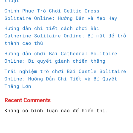
thuật
Chinh Phục Trò Chơi Celtic Cross
Solitaire Online: Hướng Dẫn và Mẹo Hay
Hướng dẫn chi tiết cách chơi Bài
Catherine Solitaire Online: Bí mật để trở
thành cao thủ
Hướng dẫn chơi Bài Cathedral Solitaire
Online: Bí quyết giành chiến thắng
Trải nghiệm trò chơi Bài Castle Solitaire
Online: Hướng Dẫn Chi Tiết và Bí Quyết
Thắng Lớn
Recent Comments
Không có bình luận nào để hiển thị.