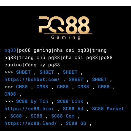
pq88
|pq88 gaming|nha cai pq88|trang
pq88|trang chủ pq88|nhà cái pq88|pq88
casino|đăng ký pq88
>>>
SHBET
,
SHBET
,
SHBET
,
https://bshbet.com/
,
SHBET
,
SHBET
,
>>>
CM88
,
CM88
,
CM88
,
CM88
,
CM88
,
CM88
,
>>>
SC88 Uy Tín
,
SC88 Link
,
https://sc88.bio/
,
SC88 Ad
,
SC88 Market
,
SC88
,
SC88
,
SC88 Com
,
https://sc88.land/
,
SC88 GG
,