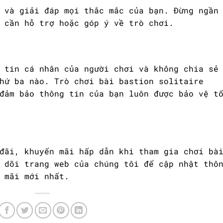
 và giải đáp mọi thắc mắc của bạn. Đừng ngần
 cần hỗ trợ hoặc góp ý về trò chơi.
 tin cá nhân của người chơi và không chia sẻ
hứ ba nào. Trò chơi bài bastion solitaire
đảm bảo thông tin của bạn luôn được bảo vệ t
đãi, khuyến mãi hấp dẫn khi tham gia chơi bà
 dõi trang web của chúng tôi để cập nhật thô
 mãi mới nhất.