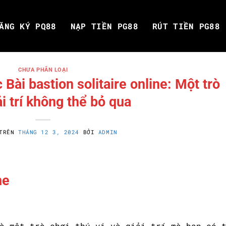
ĂNG KÝ PQ88
NẠP TIỀN PG88
RÚT TIỀN PG88
CHƯA PHÂN LOẠI
Bài bastion solitaire online: Một trò
ải trí không thể bỏ qua
 TRÊN
THÁNG 12 3, 2024
BỞI
ADMIN
ne
à một trò chơi thú vị và giải trí mà bạn có 