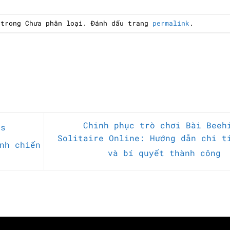
 trong Chưa phân loại. Đánh dấu trang
permalink
.
Chinh phục trò chơi Bài Beeh
ss
Solitaire Online: Hướng dẫn chi t
nh chiến
và bí quyết thành công