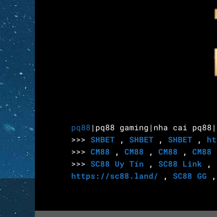
pq88
|pq88 gaming|nha cai pq88|
>>>
SHBET
,
SHBET
,
SHBET
,
ht
>>>
CM88
,
CM88
,
CM88
,
CM88
>>>
SC88 Uy Tín
,
SC88 Link
,
https://sc88.land/
,
SC88 GG