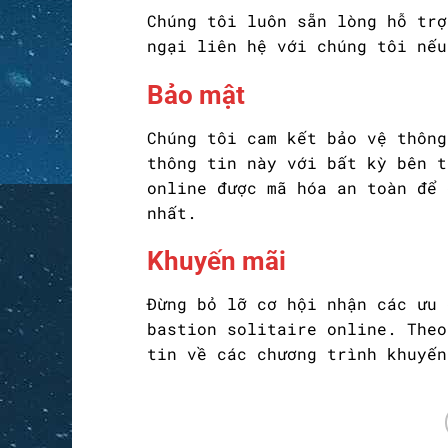
Chúng tôi luôn sẵn lòng hỗ trợ
ngại liên hệ với chúng tôi nếu
Bảo mật
Chúng tôi cam kết bảo vệ thông
thông tin này với bất kỳ bên t
online được mã hóa an toàn để 
nhất.
Khuyến mãi
Đừng bỏ lỡ cơ hội nhận các ưu 
bastion solitaire online. Theo
tin về các chương trình khuyến