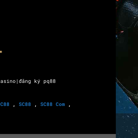
casino|đăng ký pq88
SC88
,
SC88
,
SC88 Com
,