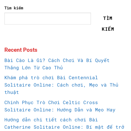
Tìm kiếm
TÌM
KIẾM
Recent Posts
Bài Cào Là Gì? Cách Chơi Và Bí Quyết
Thắng Lớn Từ Cao Thủ
Khám phá trò chơi Bài Centennial
Solitaire Online: Cách chơi, Mẹo và Thủ
thuật
Chinh Phục Trò Chơi Celtic Cross
Solitaire Online: Hướng Dẫn và Mẹo Hay
Hướng dẫn chi tiết cách chơi Bài
Catherine Solitaire Online: Bí mật để trở