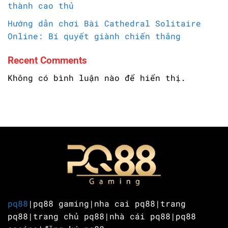
thành cao thủ
Hướng dẫn chơi Bài Cathedral Solitaire
Online: Bí quyết giành chiến thắng
Recent Comments
Không có bình luận nào để hiển thị.
pq88
|pq88 gaming|nha cai pq88|trang
pq88|trang chủ pq88|nhà cái pq88|pq88