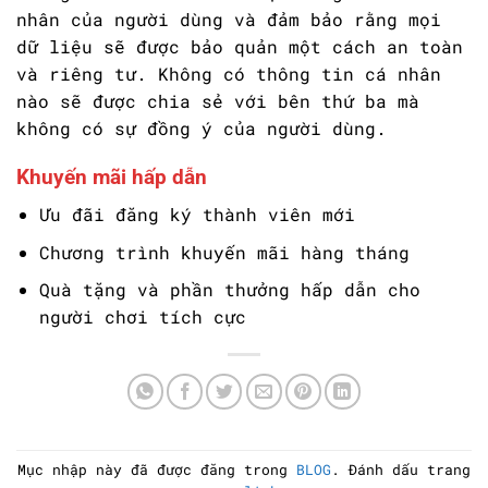
nhân của người dùng và đảm bảo rằng mọi
dữ liệu sẽ được bảo quản một cách an toàn
và riêng tư. Không có thông tin cá nhân
nào sẽ được chia sẻ với bên thứ ba mà
không có sự đồng ý của người dùng.
Khuyến mãi hấp dẫn
Ưu đãi đăng ký thành viên mới
Chương trình khuyến mãi hàng tháng
Quà tặng và phần thưởng hấp dẫn cho
người chơi tích cực
Mục nhập này đã được đăng trong
BLOG
. Đánh dấu trang