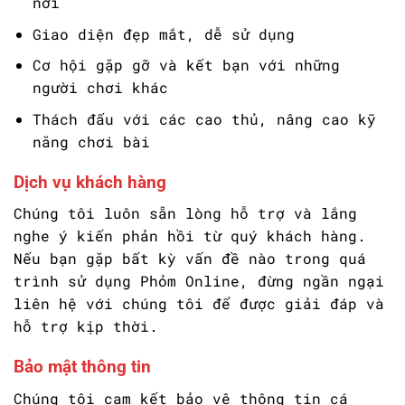
nơi
Giao diện đẹp mắt, dễ sử dụng
Cơ hội gặp gỡ và kết bạn với những
người chơi khác
Thách đấu với các cao thủ, nâng cao kỹ
năng chơi bài
Dịch vụ khách hàng
Chúng tôi luôn sẵn lòng hỗ trợ và lắng
nghe ý kiến phản hồi từ quý khách hàng.
Nếu bạn gặp bất kỳ vấn đề nào trong quá
trình sử dụng Phỏm Online, đừng ngần ngại
liên hệ với chúng tôi để được giải đáp và
hỗ trợ kịp thời.
Bảo mật thông tin
Chúng tôi cam kết bảo vệ thông tin cá